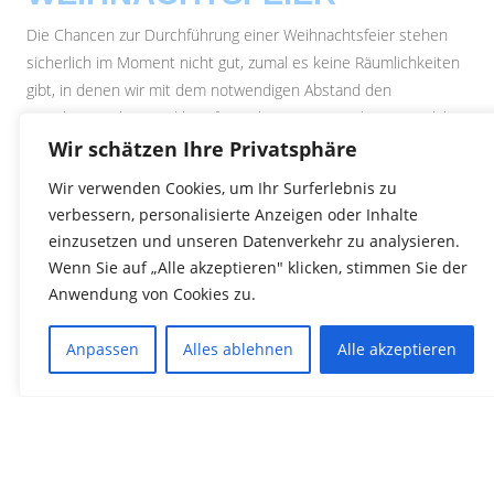
Die Chancen zur Durchführung einer Weihnachtsfeier stehen
sicherlich im Moment nicht gut, zumal es keine Räumlichkeiten
gibt, in denen wir mit dem notwendigen Abstand den
gewohnten Jahresausklang feiern können. Eine Absage ist daher
sehr wahrscheinlich. Wir denken gerade über verschiedene
Wir schätzen Ihre Privatsphäre
Möglichkeiten nach, damit wir zumindest unsere
Wir verwenden Cookies, um Ihr Surferlebnis zu
Vereinsmeister ehren können.
verbessern, personalisierte Anzeigen oder Inhalte
einzusetzen und unseren Datenverkehr zu analysieren.
Wenn Sie auf „Alle akzeptieren" klicken, stimmen Sie der
«
Trainingsstart heute wie geplant!
Anwendung von Cookies zu.
Carl Droste schwimmt Kadernorm
»
Anpassen
Alles ablehnen
Alle akzeptieren