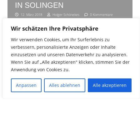
IN SOLINGEN
12. März 2018
Holger Schönekes
0 Kommentare
Wir schätzen Ihre Privatsphäre
Früh aufstehen hieß es am vergangenen Wochenende
für die Aktiven der Schwimmabteilung. Am Samstag und
Wir verwenden Cookies, um Ihr Surferlebnis zu
Sonntag ging es schon um kurz nach 7 los in Richtung
verbessern, personalisierte Anzeigen oder Inhalte
Solingen. Dort stand der …
einzusetzen und unseren Datenverkehr zu analysieren.
Wenn Sie auf „Alle akzeptieren" klicken, stimmen Sie der
Anwendung von Cookies zu.
„Ergebnisse vom 39. Internationalen Schwimmfest in Solingen
weiterlesen
Anpassen
Alles ablehnen
Alle akzeptieren