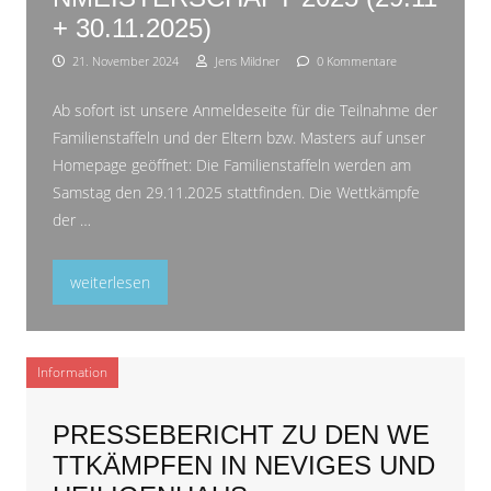
+ 30.11.2025)
21. November 2024
Jens Mildner
0 Kommentare
Ab sofort ist unsere Anmeldeseite für die Teilnahme der
Familienstaffeln und der Eltern bzw. Masters auf unser
Homepage geöffnet: Die Familienstaffeln werden am
Samstag den 29.11.2025 stattfinden. Die Wettkämpfe
der …
„Anmeldung zur Mehrlagenmeisterschaft 2025 (29.11 + 30.11
weiterlesen
Information
PRESSEBERICHT ZU DEN WE
TTKÄMPFEN IN NEVIGES UND