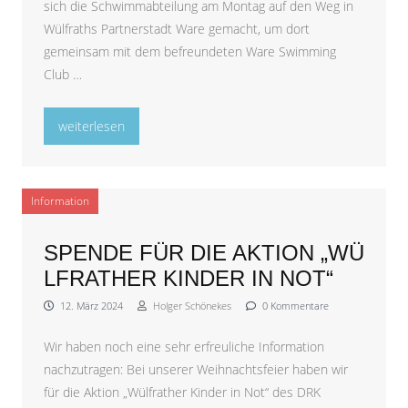
sich die Schwimmabteilung am Montag auf den Weg in
Wülfraths Partnerstadt Ware gemacht, um dort
gemeinsam mit dem befreundeten Ware Swimming
Club …
„Ware 2024 – Update Samstag“
weiterlesen
Information
SPENDE FÜR DIE AKTION „WÜ
LFRATHER KINDER IN NOT“
12. März 2024
Holger Schönekes
0 Kommentare
Wir haben noch eine sehr erfreuliche Information
nachzutragen: Bei unserer Weihnachtsfeier haben wir
für die Aktion „Wülfrather Kinder in Not“ des DRK