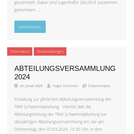
gesammelt. Dabei sind sagenhafte 260,50 € zusammen
gekommen. …
„Spende für die Aktion „Wülfrather Kinder in Not““
weiterlesen
Information
Veranstaltungen
ABTEILUNGSVERSAMMLUNG
2024
24. Januar 2024
Holger Schönekes
0 Kommentare
Einladung zur jährlichen Abteilungsversammlung der
TBW Schwimmabteilung Hiermit lädt die
Abteilungsleitung der TBW Schwimmabteilung zur
diesjährigen Abteilungsversammlung ein, die am
Donnerstag, den 07.03.2024, 19.30 Uhr, in den