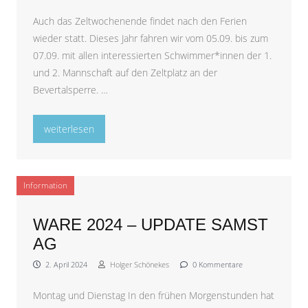
Auch das Zeltwochenende findet nach den Ferien
wieder statt. Dieses Jahr fahren wir vom 05.09. bis zum
07.09. mit allen interessierten Schwimmer*innen der 1.
und 2. Mannschaft auf den Zeltplatz an der
Bevertalsperre. …
„Zeltwochenende August 2025“
weiterlesen
Information
WARE 2024 – UPDATE SAMST
AG
2. April 2024
Holger Schönekes
0 Kommentare
Montag und Dienstag In den frühen Morgenstunden hat