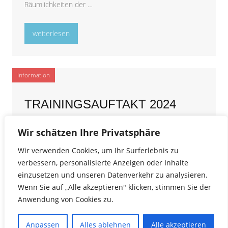
Räumlichkeiten der …
„Abteilungsversammlung 2024“
weiterlesen
Information
TRAININGSAUFTAKT 2024
7. Januar 2024
Holger Schönekes
0 Kommentare
Wir schätzen Ihre Privatsphäre
Wir starten am Donnerstag, den 11.01.2024, mit dem
Wir verwenden Cookies, um Ihr Surferlebnis zu
ersten Training im neuen Jahr. Die 1. Mannschaft
verbessern, personalisierte Anzeigen oder Inhalte
beginnt bereits am Dienstag mit dem Trockentraining in
einzusetzen und unseren Datenverkehr zu analysieren.
der Sporthalle Goethestraße.
Wenn Sie auf „Alle akzeptieren" klicken, stimmen Sie der
Anwendung von Cookies zu.
SEITENNUMMERIERUNG DER BEI
Anpassen
Alles ablehnen
Alle akzeptieren
1
2
…
4
Nächste