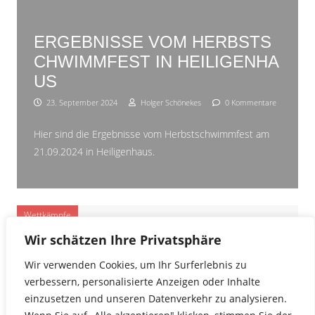
ERGEBNISSE VOM HERBSTS
CHWIMMFEST IN HEILIGENHA
US
23. September 2024
Holger Schönekes
0 Kommentare
Hier sind die Ergebnisse vom Herbstschwimmfest am
21.09.2024 in Heiligenhaus.
Wettkämpfe
Wir schätzen Ihre Privatsphäre
ERGEBNISSE VOM SPRINTCU
Wir verwenden Cookies, um Ihr Surferlebnis zu
P IN NEVIGES
verbessern, personalisierte Anzeigen oder Inhalte
23. September 2024
Holger Schönekes
0 Kommentare
einzusetzen und unseren Datenverkehr zu analysieren.