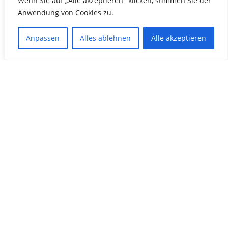
Wenn Sie auf „Alle akzeptieren" klicken, stimmen Sie der
Hier sind die Ergebnisse vom Sprintcup in Neviges.
Anwendung von Cookies zu.
Anpassen
Alles ablehnen
Alle akzeptieren