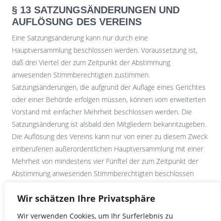
§ 13 SATZUNGSÄNDERUNGEN UND
AUFLÖSUNG DES VEREINS
Eine Satzungsänderung kann nur durch eine
Hauptversammlung beschlossen werden. Voraussetzung ist,
daß drei Viertel der zum Zeitpunkt der Abstimmung
anwesenden Stimmberechtigten zustimmen.
Satzungsänderungen, die aufgrund der Auflage eines Gerichtes
oder einer Behörde erfolgen müssen, können vom erweiterten
Vorstand mit einfacher Mehrheit beschlossen werden. Die
Satzungsänderung ist alsbald den Mitgliedern bekanntzugeben.
Die Auflösung des Vereins kann nur von einer zu diesem Zweck
einberufenen außerordentlichen Hauptversammlung mit einer
Mehrheit von mindestens vier Fünftel der zum Zeitpunkt der
Abstimmung anwesenden Stimmberechtigten beschlossen
werden. Das nach Auflösung des Vereins und nach Beendigung
Wir schätzen Ihre Privatsphäre
der Liquidation verbleibende Vermögen fällt an die Gemeinde
Wülfrath, die es ausschließlich und unmittelbar für
Wir verwenden Cookies, um Ihr Surferlebnis zu