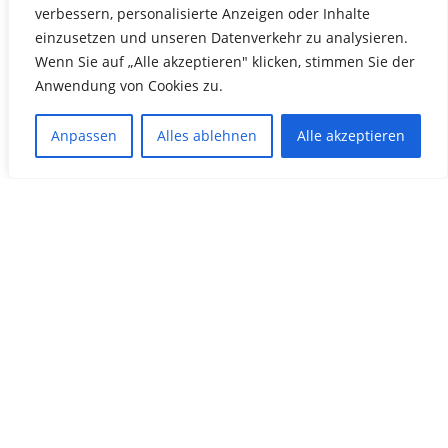
gemeinnützige, sportliche Zwecke zu verwenden hat.
verbessern, personalisierte Anzeigen oder Inhalte
Entsprechendes gilt bei Aufhebung des Vereins oder bei
einzusetzen und unseren Datenverkehr zu analysieren.
Wegfall seines bisherigen Zweckes. Nach dem
Wenn Sie auf „Alle akzeptieren" klicken, stimmen Sie der
Auflösungsbeschluß sind zugleich die Liquidatoren zu wählen.
Anwendung von Cookies zu.
Anpassen
Alles ablehnen
Alle akzeptieren