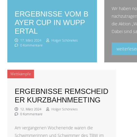
Wir haben no
ERGEBNISSE VOM B
nachzutragen
AYER CUP IN WUPP
die Aktion „W
ERTAL
Dabei sind 
17. März 2024
Holger Schönekes
0 Kommentare
„Spende für
weiterlese
Wettkämpfe
ERGEBNISSE REMSCHEID
ER KURZBAHNMEETING
12. März 2024
Holger Schönekes
0 Kommentare
Am vergangenen Wochenende waren die
Schwimmerinnen und Schwimmer des TBW im