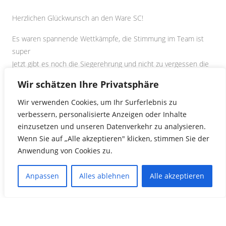
Herzlichen Glückwunsch an den Ware SC!
Es waren spannende Wettkämpfe, die Stimmung im Team ist
super
Jetzt gibt es noch die Siegerehrung und nicht zu vergessen die
Sektdusche!!
Wir schätzen Ihre Privatsphäre
Gefeiert wird wie immer gemeinsam!!
Wir verwenden Cookies, um Ihr Surferlebnis zu
verbessern, personalisierte Anzeigen oder Inhalte
einzusetzen und unseren Datenverkehr zu analysieren.
SCHREIBE EINEN KOMMENTAR
Wenn Sie auf „Alle akzeptieren" klicken, stimmen Sie der
Anwendung von Cookies zu.
Du musst
angemeldet
sein, um einen Kommentar abzugeben.
«
Ergebnisse vom 25. Mettmanner Frühlingsschwimmfest
Anpassen
Alles ablehnen
Alle akzeptieren
Reisebericht Ware 2018 Montag – Mittwoch
»