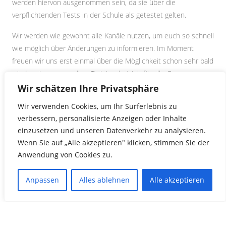
werden hiervon ausgenommen sein, da sie über die
verpflichtenden Tests in der Schule als getestet gelten.
Wir werden wie gewohnt alle Kanäle nutzen, um euch so schnell
wie möglich über Änderungen zu informieren. Im Moment
freuen wir uns erst einmal über die Möglichkeit schon sehr bald
wieder einen geregelten Trainingsbetrieb für alle Gruppen
anbieten zu können.
Wir schätzen Ihre Privatsphäre
Wir verwenden Cookies, um Ihr Surferlebnis zu
verbessern, personalisierte Anzeigen oder Inhalte
«
Sondernewsletter 08/2021
einzusetzen und unseren Datenverkehr zu analysieren.
Newsletter 10/2021
»
Wenn Sie auf „Alle akzeptieren" klicken, stimmen Sie der
Anwendung von Cookies zu.
Anpassen
Alles ablehnen
Alle akzeptieren