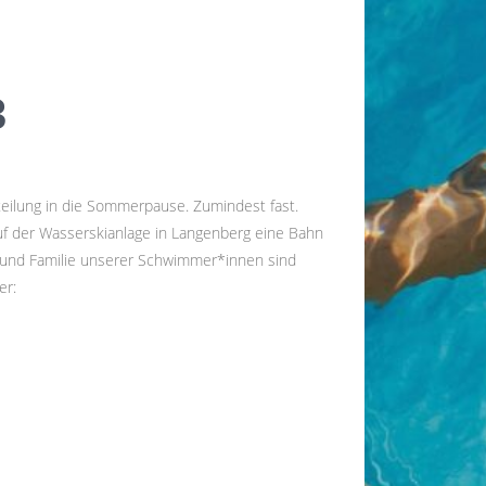
SUCHE
3
NEUESTE BEITRÄGE
eilung in die Sommerpause. Zumindest fast.
Zwei neue Altersklassenrekorde und
uf der Wasserskianlage in Langenberg eine Bahn
viele persönliche Bestzeiten: TBW-
und Familie unserer Schwimmer*innen sind
Schwimmer glänzen beim
er:
Dumeklemmer Pokal
TBW-Schwimmer trotzen Wind und
Kälte beim 16. Kruppsee Cup
Festlicher Galaabend beim 50.
Vereinsaustausch TBW – Ware SC
TBW unterliegt dem Ware SC nach
großem Kampf
TBW-Schwimmabteilung startet mit