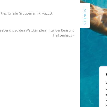
Schlachtruf und Vorfreude in die
SEITENLEISTE
Warefahrt 2026
t es für alle Gruppen am 7. August.
ARCHIV
Juli 2026
sebericht zu den Wettkämpfen in Langenberg und
Heiligenhaus
»
Juni 2026
April 2026
Februar 2026
November 2025
Juli 2025
Januar 2025
November 2024
Oktober 2024
September 2024
Juli 2024
April 2024
März 2024