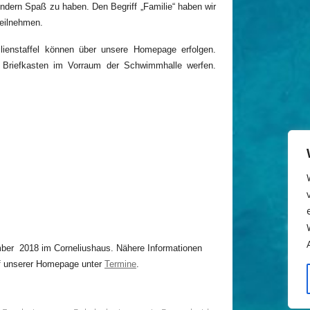
Januar 2024
dern Spaß zu haben. Den Begriff „Familie“ haben wir
November 2023
 teilnehmen.
Oktober 2023
lienstaffel können über unsere Homepage erfolgen.
September 2023
en Briefkasten im Vorraum der Schwimmhalle werfen.
Juni 2023
Mai 2023
März 2023
Februar 2023
Januar 2023
Dezember 2022
November 2022
Oktober 2022
September 2022
April 2022
Februar 2022
mber 2018 im Corneliushaus. Nähere Informationen
Januar 2022
uf unserer Homepage unter
Termine
.
Dezember 2021
November 2021