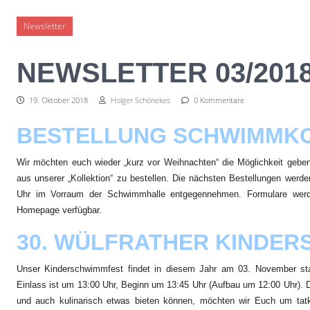
Skip to content
Newsletter
NEWSLETTER 03/201
19. Oktober 2018
Holger Schönekes
0 Kommentare
BESTELLUNG SCHWIMMK
Wir möchten euch wieder „kurz vor Weihnachten“ die Möglichkeit gebe
aus unserer „Kollektion“ zu bestellen. Die nächsten Bestellungen werde
Uhr im Vorraum der Schwimmhalle entgegennehmen. Formulare werd
Homepage verfügbar.
30. WÜLFRATHER KINDE
Unser Kinderschwimmfest findet in diesem Jahr am 03. November stat
Einlass ist um 13:00 Uhr, Beginn um 13:45 Uhr (Aufbau um 12:00 Uhr). 
und auch kulinarisch etwas bieten können, möchten wir Euch um tatk