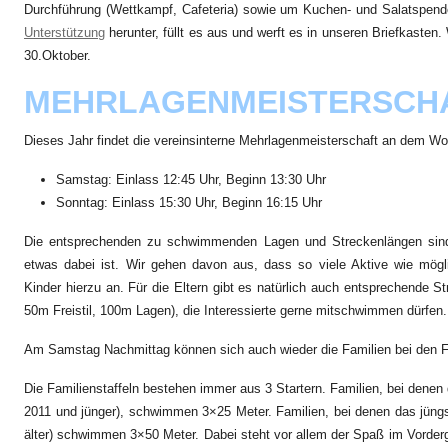
Durchführung (Wettkampf, Cafeteria) sowie um Kuchen- und Salatspenden
Unterstützung
herunter, füllt es aus und werft es in unseren Briefkasten
30.Oktober.
MEHRLAGENMEISTERSCHA
Dieses Jahr findet die vereinsinterne Mehrlagenmeisterschaft an dem W
Samstag: Einlass 12:45 Uhr, Beginn 13:30 Uhr
Sonntag: Einlass 15:30 Uhr, Beginn 16:15 Uhr
Die entsprechenden zu schwimmenden Lagen und Streckenlängen sind 
etwas dabei ist. Wir gehen davon aus, dass so viele Aktive wie mögl
Kinder hierzu an. Für die Eltern gibt es natürlich auch entsprechende
50m Freistil, 100m Lagen), die Interessierte gerne mitschwimmen dürfen
Am Samstag Nachmittag können sich auch wieder die Familien bei den F
Die Familienstaffeln bestehen immer aus 3 Startern. Familien, bei denen d
2011 und jünger), schwimmen 3×25 Meter. Familien, bei denen das jüngste
älter) schwimmen 3×50 Meter. Dabei steht vor allem der Spaß im Vorderg