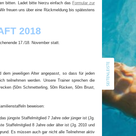
 bitten. Ladet bitte hierzu einfach das
Formular zur
Schlachtruf und Vorfreude in die
. Wir freuen uns über eine Rückmeldung bis spätestens
Warefahrt 2026
FT 2018
ARCHIV
Juli 2026
ochenende 17./18. November statt.
Juni 2026
April 2026
Februar 2026
SEITENLEISTE
November 2025
dem jeweiligen Alter angepasst, so dass für jeden
Juli 2025
ich
teilnehmen werden
. Unsere Trainer sprechen die
Januar 2025
 Strecken (50m Schmetterling, 50m Rücken, 50m Brust,
November 2024
.
Oktober 2024
September 2024
amilienstaffeln beweisen:
Juli 2024
as jüngste Staffelmitglied 7 Jahre oder jünger ist (Jg.
April 2024
 Staffelmitglied 8 Jahre oder älter ist (Jg. 2010 und
März 2024
rund. Es müssen auch gar nicht alle Teilnehmer aktiv