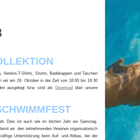
SUCHE
8
NEUESTE BEITRÄGE
OLLEKTION
Zwei neue Altersklassenrekorde und
viele persönliche Bestzeiten: TBW-
n, Vereins-T-Shirts, Shorts, Badekappen und Taschen
Schwimmer glänzen beim
n wir am 29. Oktober in der Zeit von 18:00 bis 19:30
Dumeklemmer Pokal
en ausgelegt bzw. sind als
Download
über unsere
TBW-Schwimmer trotzen Wind und
Kälte beim 16. Kruppsee Cup
Festlicher Galaabend beim 50.
RSCHWIMMFEST
Vereinsaustausch TBW – Ware SC
t. Dies ist auch wie im letzten Jahr ein Samstag.
TBW unterliegt dem Ware SC nach
Damit wir den teilnehmenden Vereinen organisatorisch
großem Kampf
räftige Unterstützung beim Auf- und Abbau, bei der
TBW-Schwimmabteilung startet mit