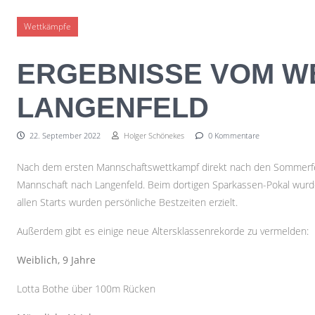
Skip to content
Wettkämpfe
ERGEBNISSE VOM W
LANGENFELD
22. September 2022
Holger Schönekes
0 Kommentare
Nach dem ersten Mannschaftswettkampf direkt nach den Sommerferie
Mannschaft nach Langenfeld. Beim dortigen Sparkassen-Pokal wurden
allen Starts wurden persönliche Bestzeiten erzielt.
Außerdem gibt es einige neue Altersklassenrekorde zu vermelden:
Weiblich, 9 Jahre
Lotta Bothe über 100m Rücken