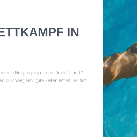
SUCHE
ETTKAMPF IN
NEUESTE BEITRÄGE
Zwei neue Altersklassenrekorde und
viele persönliche Bestzeiten: TBW-
n in Neviges ging es nun für die 1. und 2.
Schwimmer glänzen beim
 durchweg sehr gute Zeiten erzielt. Bei fast
Dumeklemmer Pokal
TBW-Schwimmer trotzen Wind und
Kälte beim 16. Kruppsee Cup
Festlicher Galaabend beim 50.
Vereinsaustausch TBW – Ware SC
TBW unterliegt dem Ware SC nach
großem Kampf
TBW-Schwimmabteilung startet mit