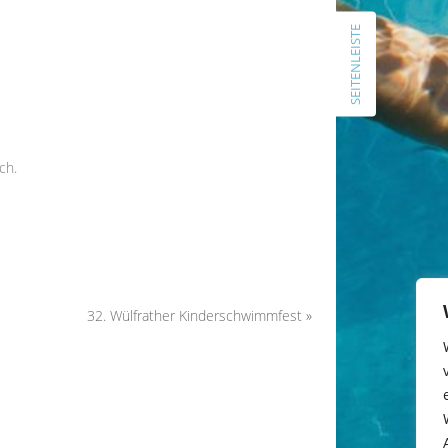
Schlachtruf und Vorfreude in die
SEITENLEISTE
Warefahrt 2026
ARCHIV
Juli 2026
Juni 2026
ch.
April 2026
Februar 2026
November 2025
Juli 2025
Januar 2025
November 2024
32. Wülfrather Kinderschwimmfest
»
Oktober 2024
September 2024
Juli 2024
April 2024
März 2024