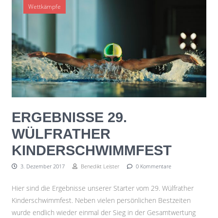
Wettkämpfe
ERGEBNISSE 29.
WÜLFRATHER
KINDERSCHWIMMFEST
3. Dezember 2017
Benedikt Leister
0 Kommentare
Hier sind die Ergebnisse unserer Starter vom 29. Wülfrather
Kinderschwimmfest. Neben vielen persönlichen Bestzeiten
wurde endlich wieder einmal der Sieg in der Gesamtwertung