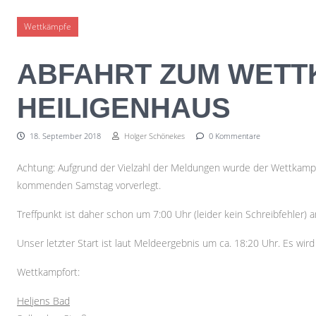
Skip to content
Wettkämpfe
ABFAHRT ZUM WETT
HEILIGENHAUS
18. September 2018
Holger Schönekes
0 Kommentare
Achtung: Aufgrund der Vielzahl der Meldungen wurde der Wettkamp
kommenden Samstag vorverlegt.
Treffpunkt ist daher schon um 7:00 Uhr (leider kein Schreibfehler
Unser letzter Start ist laut Meldeergebnis um ca. 18:20 Uhr. Es wird 
Wettkampfort:
Heljens Bad