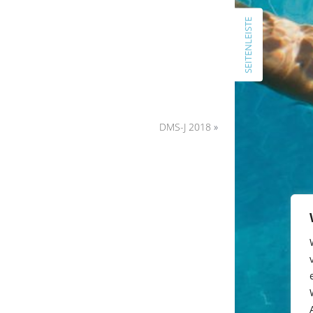
Schlachtruf und Vorfreude in die
SEITENLEISTE
Warefahrt 2026
ARCHIV
Juli 2026
Juni 2026
April 2026
DMS-J 2018
»
Februar 2026
November 2025
Juli 2025
Januar 2025
November 2024
Oktober 2024
September 2024
Juli 2024
April 2024
März 2024