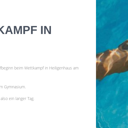
SUCHE
KAMPF IN
NEUESTE BEITRÄGE
Zwei neue Altersklassenrekorde und
viele persönliche Bestzeiten: TBW-
fbeginn beim Wettkampf in Heiligenhaus am
Schwimmer glänzen beim
Dumeklemmer Pokal
TBW-Schwimmer trotzen Wind und
) am Gymnasium.
Kälte beim 16. Kruppsee Cup
Festlicher Galaabend beim 50.
also ein langer Tag.
Vereinsaustausch TBW – Ware SC
TBW unterliegt dem Ware SC nach
großem Kampf
TBW-Schwimmabteilung startet mit