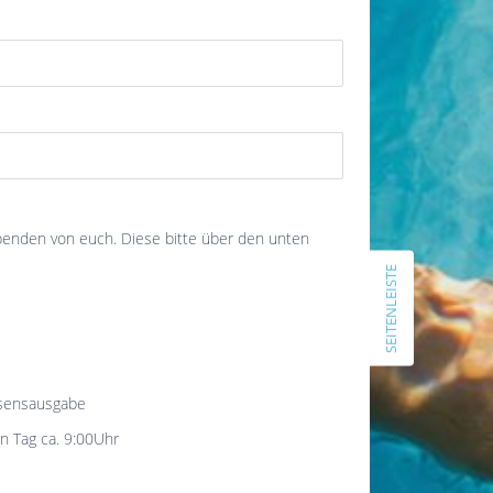
Schlachtruf und Vorfreude in die
Warefahrt 2026
ARCHIV
Juli 2026
Juni 2026
April 2026
Februar 2026
spenden von euch. Diese bitte über den unten
November 2025
SEITENLEISTE
Juli 2025
Januar 2025
November 2024
Oktober 2024
September 2024
sensausgabe
Juli 2024
 Tag ca. 9:00Uhr
April 2024
März 2024